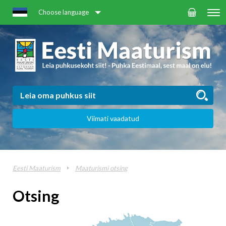
Choose language
Viimati vaadatud
Eesti Maaturism
Maaturismi otsing
Otsing