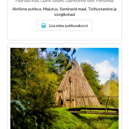
Paatsalu küla, Lääne sadam, Lääneranna vald, Pärnumaa
Aktiivne puhkus, Majutus, Seminarid maal, Toitlustamine ja
söögikohad
Lisa minu puhkusekorvi