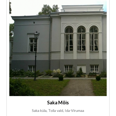
Saka Mõis
Saka küla, Toila vald, Ida-Virumaa