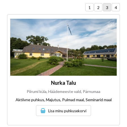
1
2
3
4
Nurka Talu
Piirumi küla, Häädemeeste vald, Pärnumaa
Aktiivne puhkus, Majutus, Pulmad maal, Seminarid maal
Lisa minu puhkusekorvi