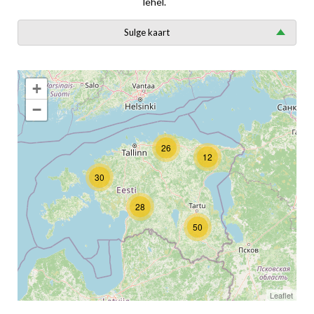
lehel.
Sulge kaart
+
−
26
12
30
28
50
Leaflet