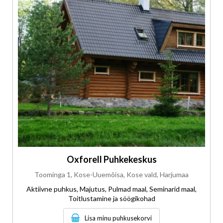
Oxforell Puhkekeskus
Toominga 1, Kose-Uuemõisa, Kose vald, Harjumaa
Aktiivne puhkus, Majutus, Pulmad maal, Seminarid maal,
Toitlustamine ja söögikohad
Lisa minu puhkusekorvi